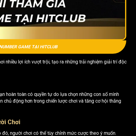
 NUMBER GAME TẠI HITCLUB
nhiều lợi ích vượt trội, tạo ra những trải nghiệm giải trí độc
 bạn hoàn toàn có quyền tự do lựa chọn những con số mình
ạn chủ động hơn trong chiến lược chơi và tăng cơ hội thắng
ời Chơi
ó, người chơi có thể tùy chỉnh mức cược theo ý muốn.