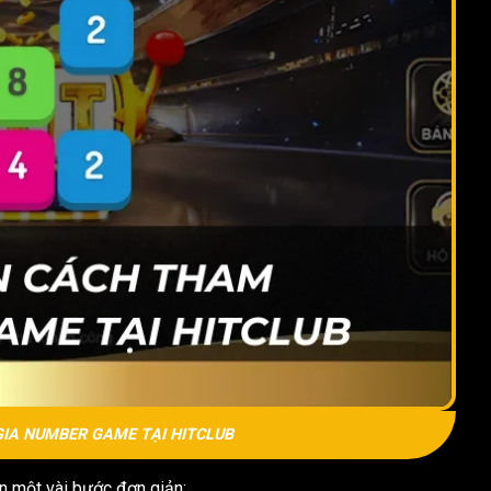
IA NUMBER GAME TẠI HITCLUB
n một vài bước đơn giản: