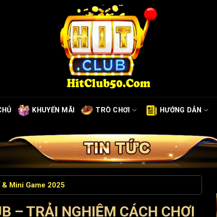
CHỦ
KHUYẾN MÃI
TRÒ CHƠI
HƯỚNG DẪN
 & Mini Game 2025
B – TRẢI NGHIỆM CÁCH CHƠI