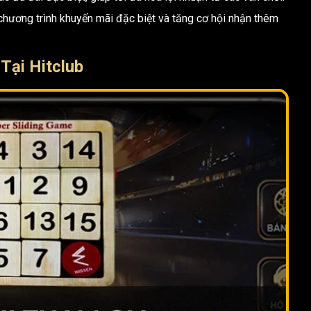
 chương trình khuyến mãi đặc biệt và tăng cơ hội nhận thêm
Tại Hitclub