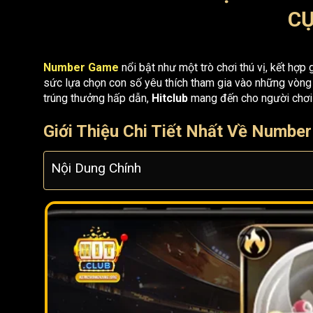
CỰ
Number Game
nổi bật như một trò chơi thú vị, kết hợ
sức lựa chọn con số yêu thích tham gia vào những vòng q
trúng thưởng hấp dẫn,
Hitcl
u
b
mang đến cho người chơi n
Giới Thiệu Chi Tiết Nhất Về Number
Nội Dung Chính