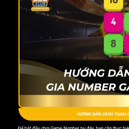
HƯỚNG DẪN CÁCH THAM G
Để bắt đầu chơi Game Number tại đây, bạn cần thực hiệ